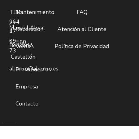
TEL:
Mantenimiento
FAQ
964
C/
Manuel
Alvar,
Reparació
n
Atención al Cliente
1
47
09
12580
Benicarló,
Venta
Política de Privacidad
73
Castellón
abgrup@abgrup.es
Presupuestos
Empresa
Contacto